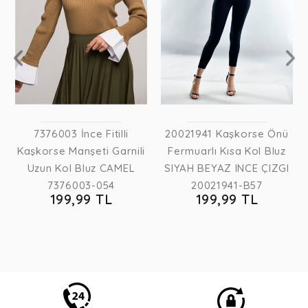
0
7376003 İnce Fitilli
20021941 Kaşkorse Önü
Kaşkorse Manşeti Garnili
Fermuarlı Kısa Kol Bluz
Uzun Kol Bluz CAMEL
SIYAH BEYAZ INCE ÇIZGI
7376003-054
20021941-B57
199,99 TL
199,99 TL