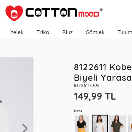
Yelek
Triko
Bluz
Gömlek
Tulu
8122611 Kobe
Biyeli Yaras
8122611-008
149,99 TL
Renk