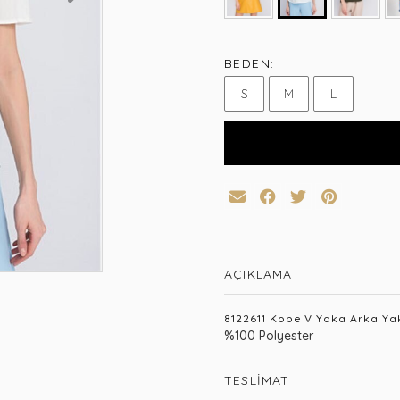
BEDEN:
S
M
L
AÇIKLAMA
8122611 Kobe V Yaka Arka Yak
%100 Polyester
TESLIMAT