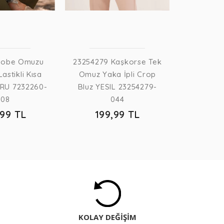
19
Kobe Omuzu
23254279 Kaşkorse Tek
Lastikli Kısa
Omuz Yaka İpli Crop
KRU 7232260-
Bluz YESIL 23254279-
008
044
,99 TL
199,99 TL
KOLAY DEĞİŞİM