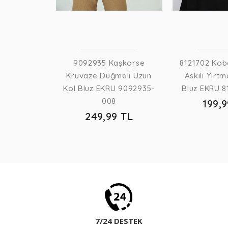
9 TL
9092935 Kaşkorse
8121702 Kob
Kruvaze Düğmeli Uzun
Askılı Yırtm
Kol Bluz EKRU 9092935-
Bluz EKRU 8
008
199,
249,99 TL
7/24 DESTEK