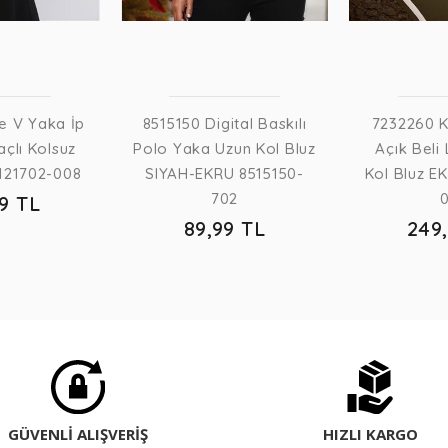
e V Yaka İp
8515150 Digital Baskılı
7232260 
açlı Kolsuz
Polo Yaka Uzun Kol Bluz
Açık Beli 
121702-008
SIYAH-EKRU 8515150-
Kol Bluz E
702
99 TL
89,99 TL
249
GÜVENLİ ALIŞVERİŞ
HIZLI KARGO