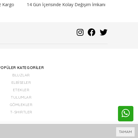
iz Kargo
14 Gün İçerisinde Kolay Değişim İmkanı
POPÜLER KATEGORILER
BLUZLAR
ELBISELER
ETEKLER
TULUMLAR
GÖMLEKLER
T-SHIRTLER
Bu site
Vikaon E-Ticaret sistemleri
ile hazırlanmıştır.
TAMAM