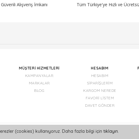
Güvenli Alışveriş İmkanı
Tüm Türkiye'ye Hızlı ve Ücrets
MÜŞTERI HIZMETLERI
HESABIM
KAMPANYALAR
HESABIM
MARKALAR
SIPARIŞLERIM
BLOG
KARGOM NEREDE
FAVORI LISTEM
DAVET GÖNDER
erezler (cookies) kullanıyoruz. Daha fazla bilgi için
tıklayın
.