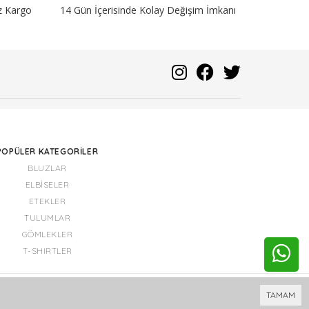
iz Kargo
14 Gün İçerisinde Kolay Değişim İmkanı
POPÜLER KATEGORILER
BLUZLAR
ELBISELER
ETEKLER
TULUMLAR
GÖMLEKLER
T-SHIRTLER
Bu site
Vikaon E-Ticaret sistemleri
ile hazırlanmıştır.
TAMAM