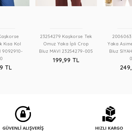
Kaşkorse
23254279 Kaşkorse Tek
2006063
k Kısa Kol
Omuz Yaka İpli Crop
Yaka Asime
I 9092910-
Bluz MAVI 23254279-005
Bluz SIYA
60
199,99 TL
99 TL
249
GÜVENLİ ALIŞVERİŞ
HIZLI KARGO