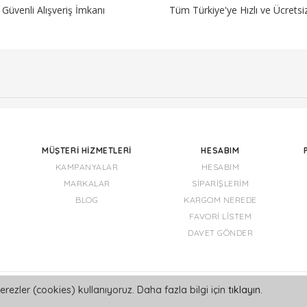
Güvenli Alışveriş İmkanı
Tüm Türkiye'ye Hızlı ve Ücrets
MÜŞTERI HIZMETLERI
HESABIM
KAMPANYALAR
HESABIM
MARKALAR
SIPARIŞLERIM
BLOG
KARGOM NEREDE
FAVORI LISTEM
DAVET GÖNDER
erezler (cookies) kullanıyoruz. Daha fazla bilgi için
tıklayın
.