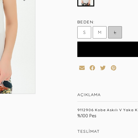
BEDEN:
S
M
L
AÇIKLAMA
9112906 Kobe Askılı V Yaka K
%100 Pes
TESLIMAT