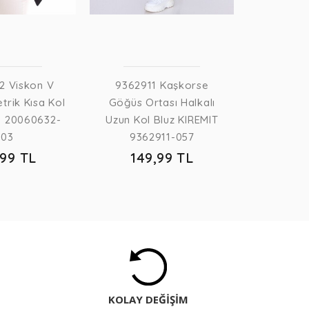
2 Viskon V
9362911 Kaşkorse
trik Kısa Kol
Göğüs Ortası Halkalı
H 20060632-
Uzun Kol Bluz KIREMIT
003
9362911-057
,99 TL
149,99 TL
KOLAY DEĞİŞİM