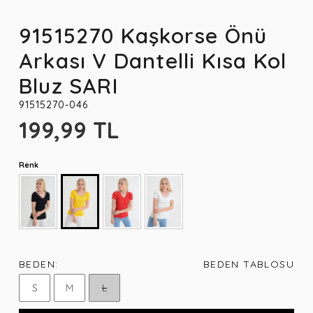
91515270 Kaşkorse Önü
Arkası V Dantelli Kısa Kol
Bluz SARI
91515270-046
199,99 TL
Renk
BEDEN:
BEDEN TABLOSU
S
M
L