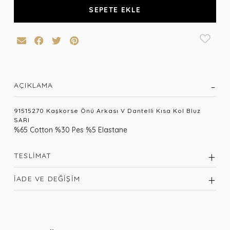
SEPETE EKLE
AÇIKLAMA
91515270 Kaşkorse Önü Arkası V Dantelli Kısa Kol Bluz
SARI
%65 Cotton %30 Pes %5 Elastane
TESLIMAT
İADE VE DEĞIŞIM