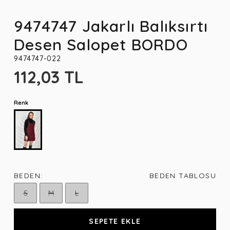
9474747 Jakarlı Balıksırtı
Desen Salopet BORDO
9474747-022
112,03 TL
Renk
BEDEN:
BEDEN TABLOSU
S
M
L
SEPETE EKLE